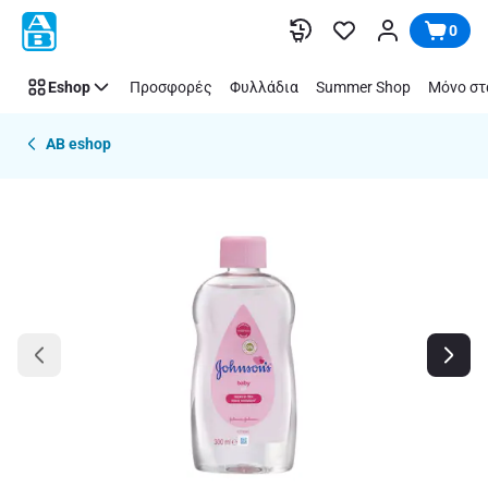
Παράλειψη
0
Eshop
Προσφορές
Φυλλάδια
Summer Shop
Μόνο στ
AB eshop