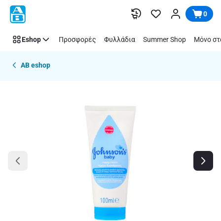
Παράλειψη
0
Eshop
Προσφορές
Φυλλάδια
Summer Shop
Μόνο στ
AB eshop