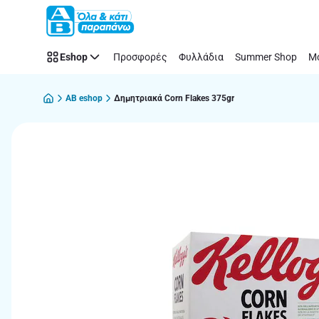
Παράλειψη
Eshop
Προσφορές
Φυλλάδια
Summer Shop
Μό
AB eshop
Δημητριακά Corn Flakes 375gr