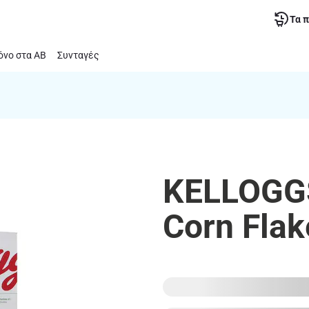
Τα 
νο στα ΑΒ
Συνταγές
KELLOGGS
Corn Flak