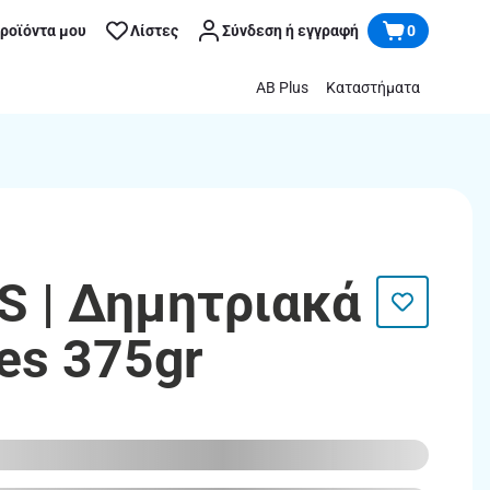
προϊόντα μου
Λίστες
Σύνδεση ή εγγραφή
0
AB Plus
Καταστήματα
 | Δημητριακά
es 375gr