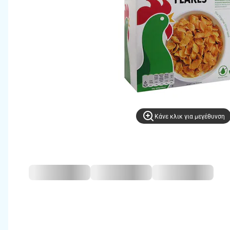
Kάνε κλικ για μεγέθυνση