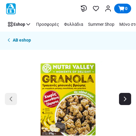
Παράλειψη
0
Eshop
Προσφορές
Φυλλάδια
Summer Shop
Μόνο στ
AB eshop