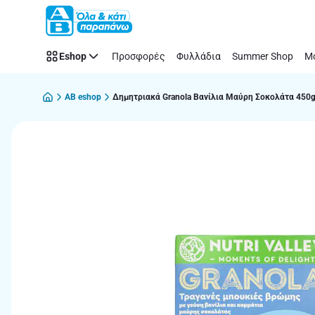
Παράλειψη
Eshop
Προσφορές
Φυλλάδια
Summer Shop
Μό
AB eshop
Δημητριακά Granola Βανίλια Μαύρη Σοκολάτα 450