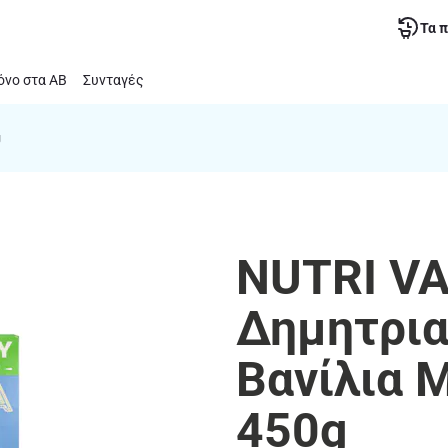
Τα 
νο στα ΑΒ
Συνταγές
g
NUTRI VA
Δημητρια
Βανίλια 
450g