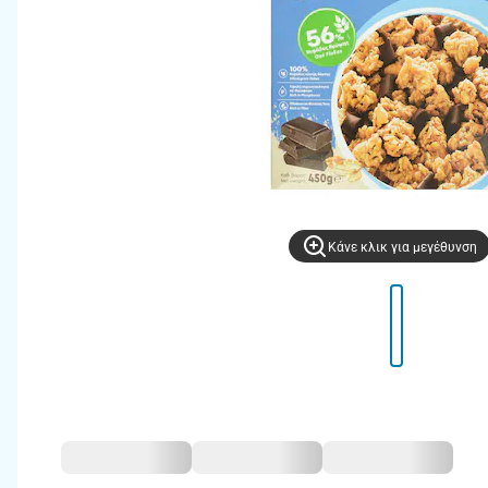
Kάνε κλικ για μεγέθυνση