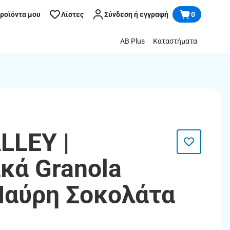
προϊόντα μου
Λίστες
Σύνδεση ή εγγραφή
0
AB Plus
Καταστήματα
LLEY |
κά Granola
Μαύρη Σοκολάτα