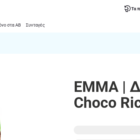
Τα 
νο στα ΑΒ
Συνταγές
EMMA | Δ
Choco Ri