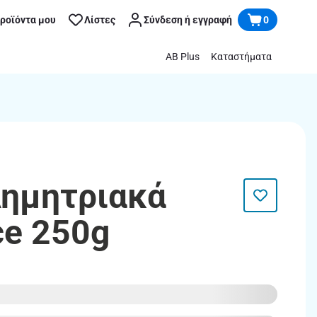
προϊόντα μου
Λίστες
Σύνδεση ή εγγραφή
0
AB Plus
Καταστήματα
ημητριακά
ce 250g