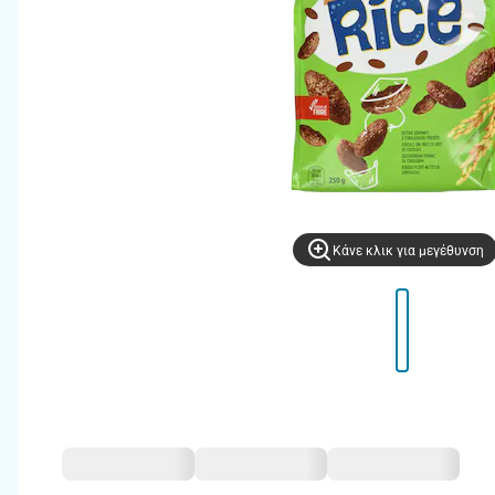
Kάνε κλικ για μεγέθυνση