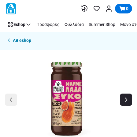
Παράλειψη
0
Eshop
Προσφορές
Φυλλάδια
Summer Shop
Μόνο στ
AB eshop