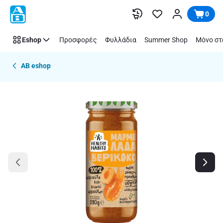
Παράλειψη
0
Eshop
Προσφορές
Φυλλάδια
Summer Shop
Μόνο στ
AB eshop