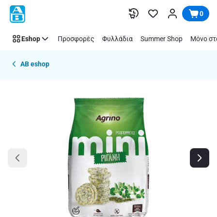
Παράλειψη
0
Eshop
Προσφορές
Φυλλάδια
Summer Shop
Μόνο στ
AB eshop