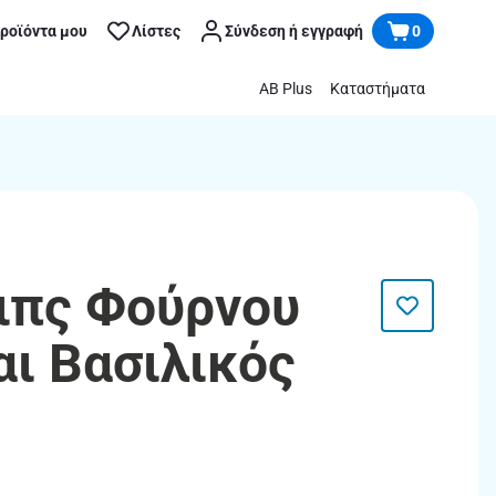
προϊόντα μου
Λίστες
Σύνδεση ή εγγραφή
0
AB Plus
Καταστήματα
σιπς Φούρνου
αι Βασιλικός