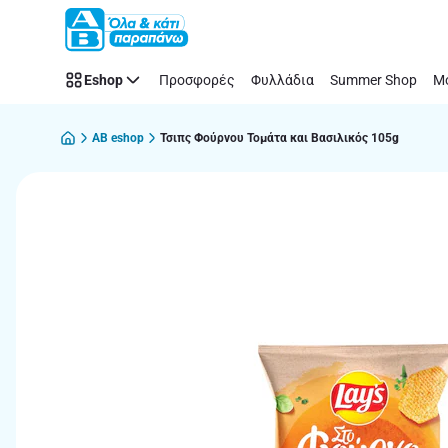
Παράλειψη
Eshop
Προσφορές
Φυλλάδια
Summer Shop
Μό
AB eshop
Τσιπς Φούρνου Τομάτα και Βασιλικός 105g