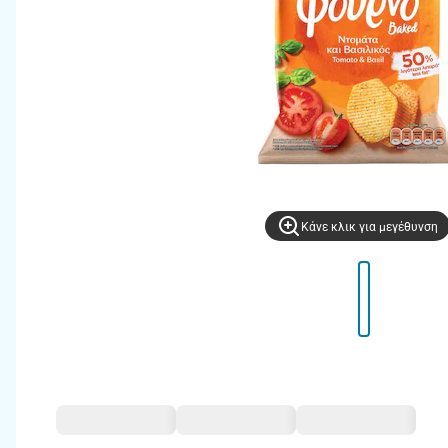
Kάνε κλικ για μεγέθυνση