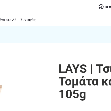
Τα 
νο στα ΑΒ
Συνταγές
LAYS | Τ
Τομάτα κ
105g