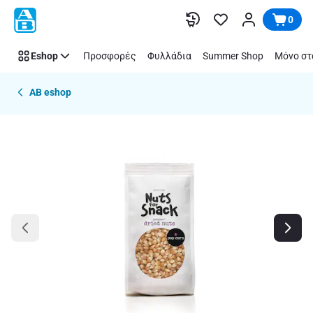
Παράλειψη
0
Eshop
Προσφορές
Φυλλάδια
Summer Shop
Μόνο στ
AB eshop