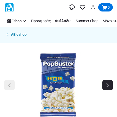
Παράλειψη
0
Eshop
Προσφορές
Φυλλάδια
Summer Shop
Μόνο στ
AB eshop