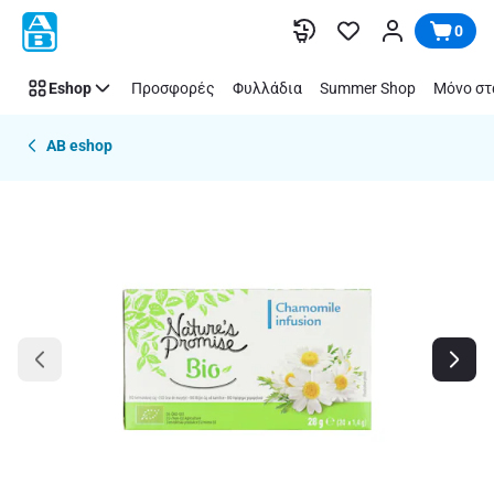
Παράλειψη
0
Eshop
Προσφορές
Φυλλάδια
Summer Shop
Μόνο στ
AB eshop