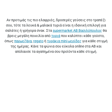
Αν προτιμάς τις πιο ελαφριές, δροσερές γεύσεις στο τραπέζι
σου, τότε τα λευκά & μαλακά τυριά είναι η ιδανική επιλογή για
σαλάτες ή γρήγορα σνακ. Στα
supermarket ΑΒ Βασιλόπουλος
θα
βρεις μεγάλη ποικιλία από
τυριά
που καλύπτει κάθε γούστο,
όπως
παρμεζάνα
,
regato
ή
τυράκια mini-μερίδες
για κάθε στιγμή
της ημέρας. Κάνε τα ψώνια σου εύκολα online στα ΑΒ και
απόλαυσε τα αγαπημένα σου προϊόντα κάθε στιγμή.