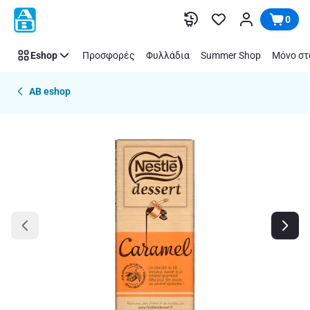
Παράλειψη
0
Eshop
Προσφορές
Φυλλάδια
Summer Shop
Μόνο στ
AB eshop