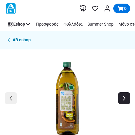
Παράλειψη
0
Eshop
Προσφορές
Φυλλάδια
Summer Shop
Μόνο στ
AB eshop