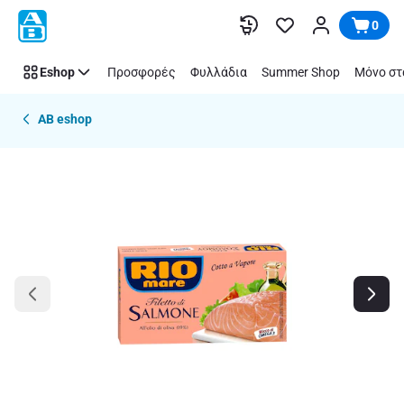
Παράλειψη
0
Eshop
Προσφορές
Φυλλάδια
Summer Shop
Μόνο στ
AB eshop