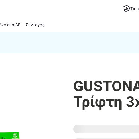
Τα 
νο στα ΑΒ
Συνταγές
GUSTONA 
Τρίφτη 3