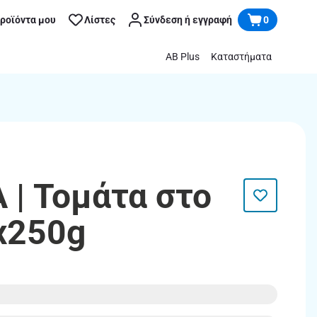
προϊόντα μου
Λίστες
Σύνδεση ή εγγραφή
0
AB Plus
Καταστήματα
| Τομάτα στο
x250g