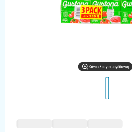
Kάνε κλικ για μεγέθυνση