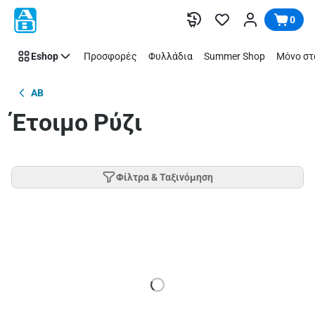
Παράλειψη
0
Eshop
Προσφορές
Φυλλάδια
Summer Shop
Μόνο στ
AB
Έτοιμο Ρύζι
Φίλτρα & Ταξινόμηση