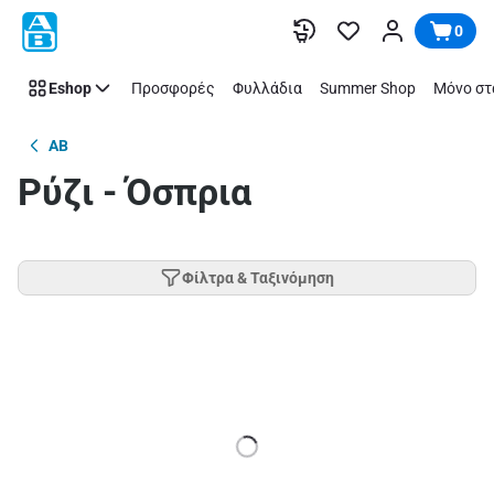
Παράλειψη
0
Eshop
Προσφορές
Φυλλάδια
Summer Shop
Μόνο στ
AB
Ρύζι - Όσπρια
Φίλτρα & Ταξινόμηση