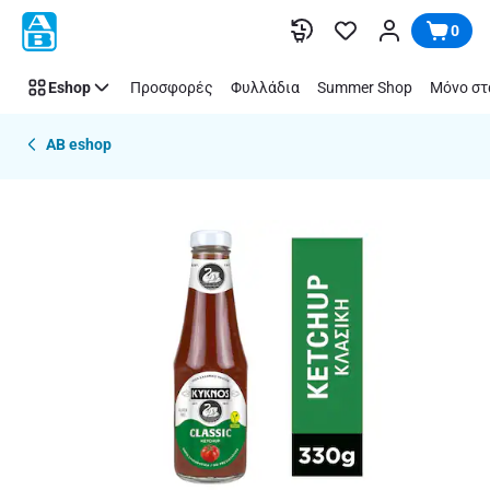
Παράλειψη
0
Eshop
Προσφορές
Φυλλάδια
Summer Shop
Μόνο στ
AB eshop