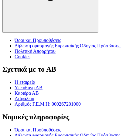
Όροι και Προϋποθέσεις
Δήλωση εφαρμογής Ευρωπαϊκής Οδηγίας Πρόσβασης
Πολιτική Απορρήτου
Cookies
Σχετικά με το ΑΒ
Η εταιρεία
Υπεύθυνη ΑΒ
Καριέρα ΑΒ
Ασφάλεια
Αριθμός Γ.Ε.Μ.Η: 000267201000
Νομικές πληροφορίες
Όροι και Προϋποθέσεις
Δήλωση εφαρμογής Ευρωπαϊκής Οδηγίας Πρόσβασης