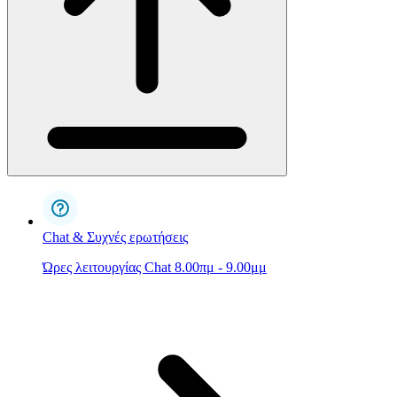
Chat & Συχνές ερωτήσεις
Ώρες λειτουργίας Chat 8.00πμ - 9.00μμ