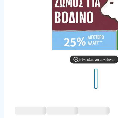
Kάνε κλικ για μεγέθυνση