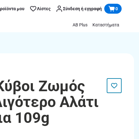
προϊόντα μου
Λίστες
Σύνδεση ή εγγραφή
0
AB Plus
Καταστήματα
Κύβοι Ζωμός
Λιγότερο Αλάτι
ια 109g