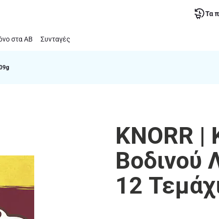
Τα 
νο στα ΑΒ
Συνταγές
109g
KNORR | 
Βοδινού 
12 Τεμάχ