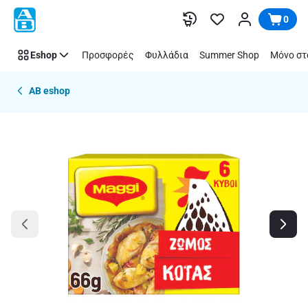
Παράλειψη
0
Eshop
Προσφορές
Φυλλάδια
Summer Shop
Μόνο στ
AB eshop