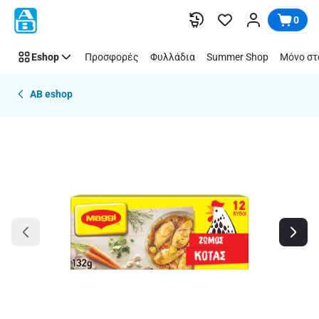
Παράλειψη
0
Eshop
Προσφορές
Φυλλάδια
Summer Shop
Μόνο στ
AB eshop