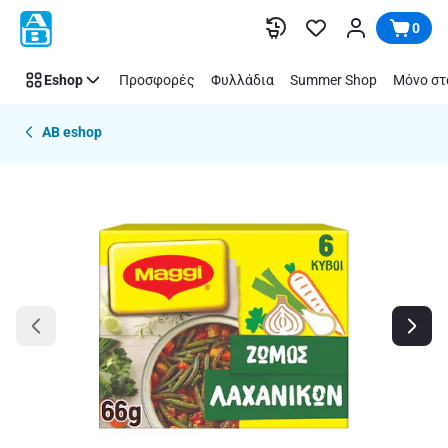
Παράλειψη
0
Eshop
Προσφορές
Φυλλάδια
Summer Shop
Μόνο στ
AB eshop