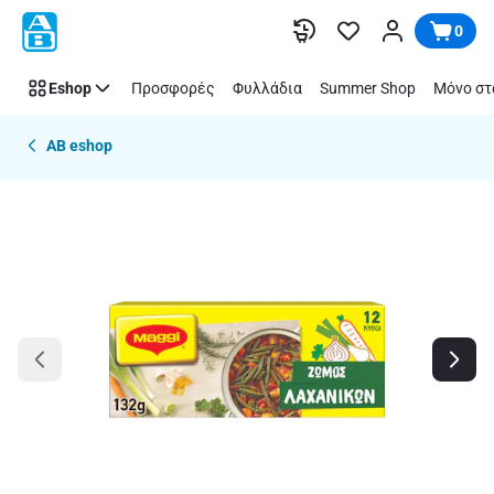
Παράλειψη
0
Eshop
Προσφορές
Φυλλάδια
Summer Shop
Μόνο στ
AB eshop