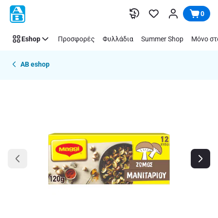
Παράλειψη
0
Eshop
Προσφορές
Φυλλάδια
Summer Shop
Μόνο στ
AB eshop