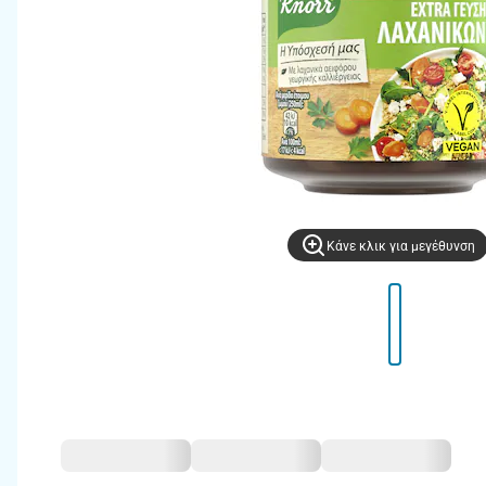
Kάνε κλικ για μεγέθυνση