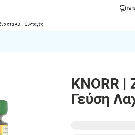
Τα 
νο στα ΑΒ
Συνταγές
KNORR | 
Γεύση Λα