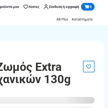
προϊόντα μου
Λίστες
Σύνδεση ή εγγραφή
0
AB Plus
Καταστήματα
Ζωμός Extra
χανικών 130g