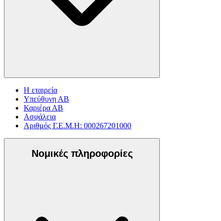
Η εταιρεία
Υπεύθυνη ΑΒ
Καριέρα ΑΒ
Ασφάλεια
Αριθμός Γ.Ε.Μ.Η: 000267201000
Νομικές πληροφορίες