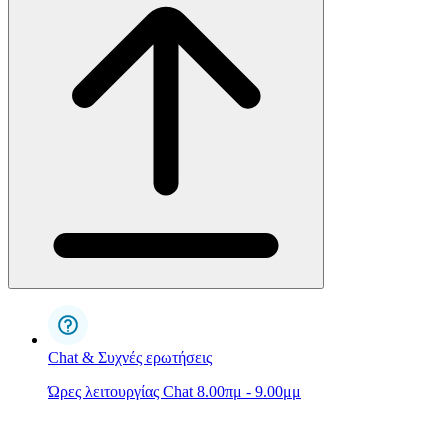
Chat & Συχνές ερωτήσεις
Ώρες λειτουργίας Chat 8.00πμ - 9.00μμ