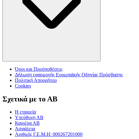
Όροι και Προϋποθέσεις
Δήλωση εφαρμογής Ευρωπαϊκής Οδηγίας Πρόσβασης
Πολιτική Απορρήτου
Cookies
Σχετικά με το ΑΒ
Η εταιρεία
Υπεύθυνη ΑΒ
Καριέρα ΑΒ
Ασφάλεια
Αριθμός Γ.Ε.Μ.Η: 000267201000