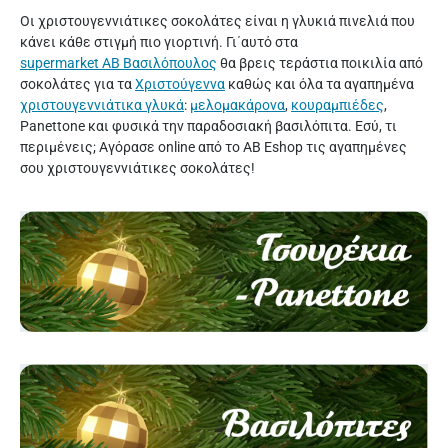
Οι χριστουγεννιάτικες σοκολάτες είναι η γλυκιά πινελιά που
κάνει κάθε στιγμή πιο γιορτινή. Γι΄αυτό στα
supermarket AB Βασιλόπουλος
θα βρεις τεράστια ποικιλία από
σοκολάτες για τα
Χριστούγεννα
καθώς και όλα τα αγαπημένα
χριστουγεννιάτικα γλυκά
:
μελομακάρονα
,
κουραμπιέδες
,
Panettone και φυσικά την παραδοσιακή βασιλόπιτα. Εσύ, τι
περιμένεις; Αγόρασε online από το AB Eshop τις αγαπημένες
σου χριστουγεννιάτικες σοκολάτες!