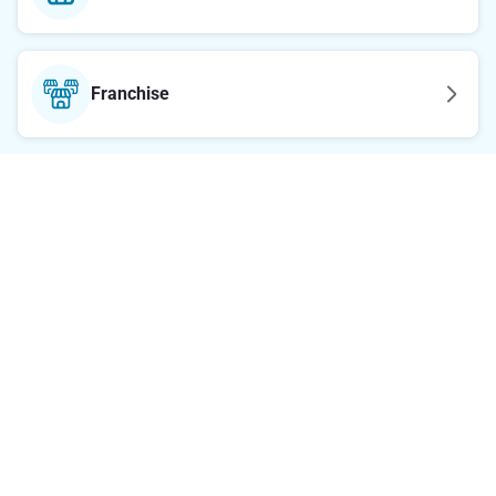
Franchise
Θέλεις να μαθαίνεις πρώτος τις προσφορές
μας;
E-mail
Εγγραφή στο newsletter
Ακολούθησε μας στα social media