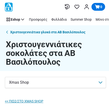
Χριστουγεννιάτικες
Παράλειψη
0
σοκολάτες|
ΑΒ
Eshop
Προσφορές
Φυλλάδια
Summer Shop
Μόνο στ
Βασιλόπουλος
Χριστουγεννιάτικα γλυκά στα ΑΒ Βασιλόπουλος
Χριστουγεννιάτικες
σοκολάτες στα ΑΒ
Βασιλόπουλος
Xmas Shop
<< ΠΙΣΩ ΣΤO XMAS SHOP