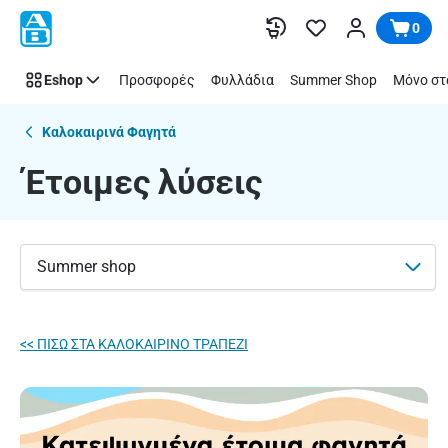
Έτοιμες
Παράλειψη
0
λύσεις
|
Eshop
Προσφορές
Φυλλάδια
Summer Shop
Μόνο στ
ΑΒ
Βασιλόπουλος
Καλοκαιρινά Φαγητά
Έτοιμες λύσεις
Summer shop
<< ΠΙΣΩ ΣΤΑ ΚΑΛΟΚΑΙΡΙΝΟ ΤΡΑΠΕΖΙ