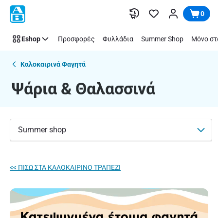
Ψάρια
Παράλειψη
0
&
Θαλασσινά
Eshop
Προσφορές
Φυλλάδια
Summer Shop
Μόνο στ
|
ΑΒ
Βασιλόπουλος
Καλοκαιρινά Φαγητά
Ψάρια & Θαλασσινά
Summer shop
<< ΠΙΣΩ ΣΤΑ ΚΑΛΟΚΑΙΡΙΝΟ ΤΡΑΠΕΖΙ