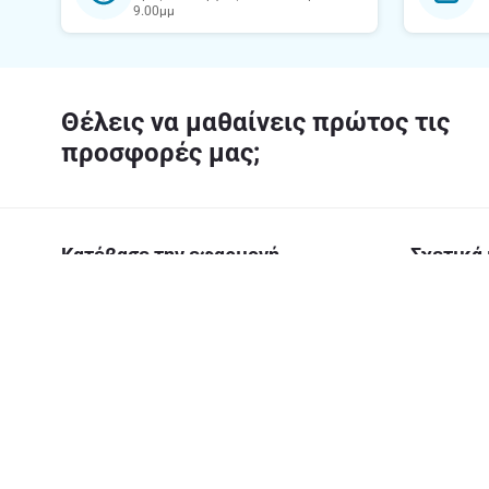
9.00μμ
Θέλεις να μαθαίνεις πρώτος τις
προσφορές μας;
Κατέβασε την εφαρμογή
Σχετικά 
Η εταιρεία
Υπεύθυνη 
Καριέρα Α
Ασφάλεια
Αριθμός Γ.