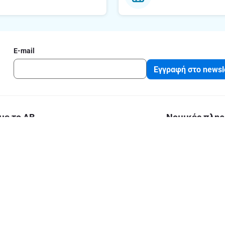
E-mail
Εγγραφή στο newsl
με το ΑΒ
Νομικές πληρ
Όροι και Προϋποθ
ΑΒ
Δήλωση εφαρμογή
Β
Πολιτική Απορρή
Cookies
Ε.Μ.Η: 000267201000