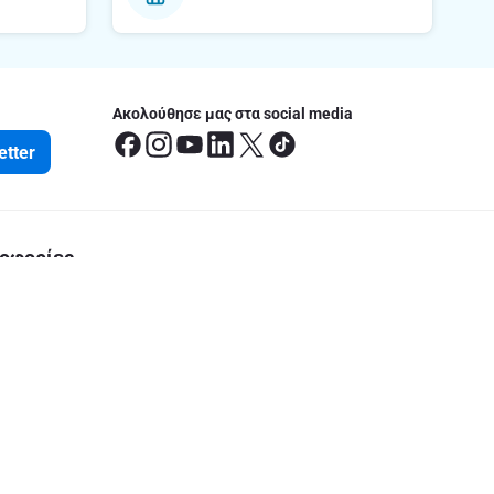
Ακολούθησε μας στα social media
etter
οφορίες
έσεις
ς Ευρωπαϊκής Οδηγίας Πρόσβασης
του