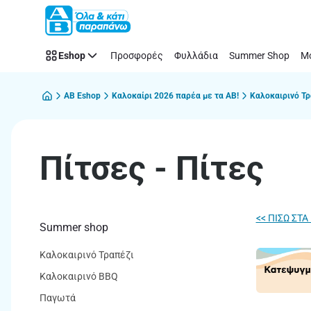
Πίτσες
Παράλειψη
-
Πίτες
Eshop
Προσφορές
Φυλλάδια
Summer Shop
Μό
|
ΑΒ
Βασιλόπουλος
AB Eshop
Καλοκαίρι 2026 παρέα με τα ΑΒ!
Καλοκαιρινό Τρ
Πίτσες - Πίτες
<< ΠΙΣΩ ΣΤ
Summer shop
Καλοκαιρινό Τραπέζι
Καλοκαιρινό BBQ
Παγωτά