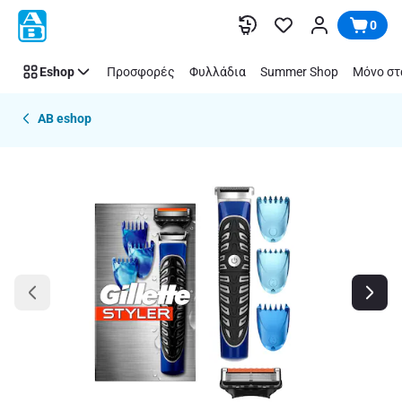
Παράλειψη
0
Eshop
Προσφορές
Φυλλάδια
Summer Shop
Μόνο στ
AB eshop