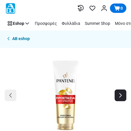
Παράλειψη
0
Eshop
Προσφορές
Φυλλάδια
Summer Shop
Μόνο στ
AB eshop