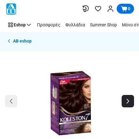
Παράλειψη
0
Eshop
Προσφορές
Φυλλάδια
Summer Shop
Μόνο στ
AB eshop