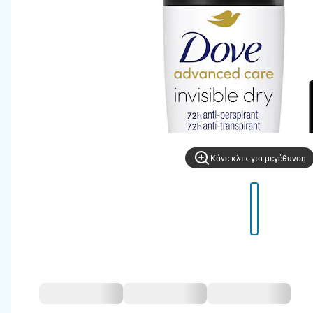
Kάνε κλικ για μεγέθυνση