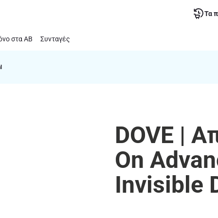
Τα 
νο στα ΑΒ
Συνταγές
l
DOVE | Α
On Advan
Invisible