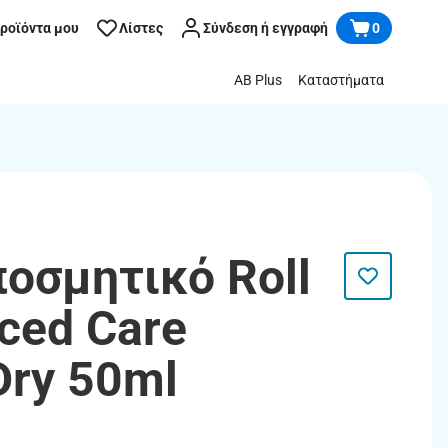
προϊόντα μου
Λίστες
Σύνδεση ή εγγραφή
0
AB Plus
Καταστήματα
ποσμητικό Roll
ced Care
 Dry 50ml