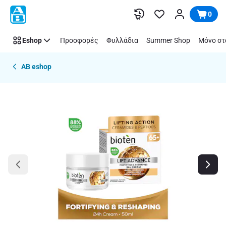
Παράλειψη
0
Eshop
Προσφορές
Φυλλάδια
Summer Shop
Μόνο στ
AB eshop