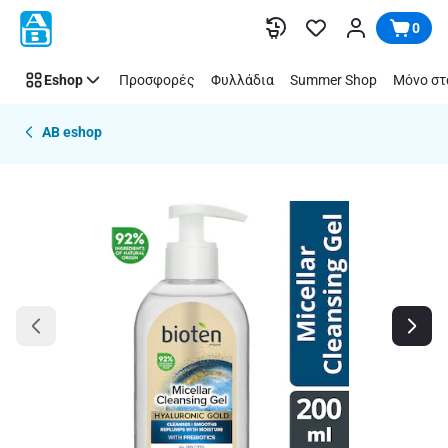
Παράλειψη
0
Eshop
Προσφορές
Φυλλάδια
Summer Shop
Μόνο στ
AB eshop