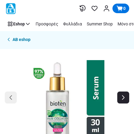
Παράλειψη
0
Eshop
Προσφορές
Φυλλάδια
Summer Shop
Μόνο στ
AB eshop