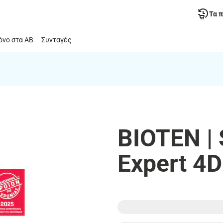
Τα 
νο στα ΑΒ
Συνταγές
BIOTEN |
Expert 4D