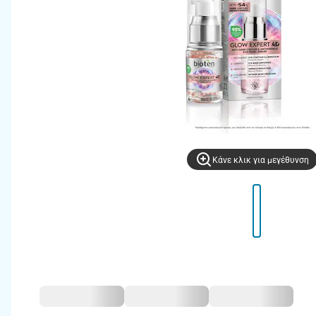
Kάνε κλικ για μεγέθυνση