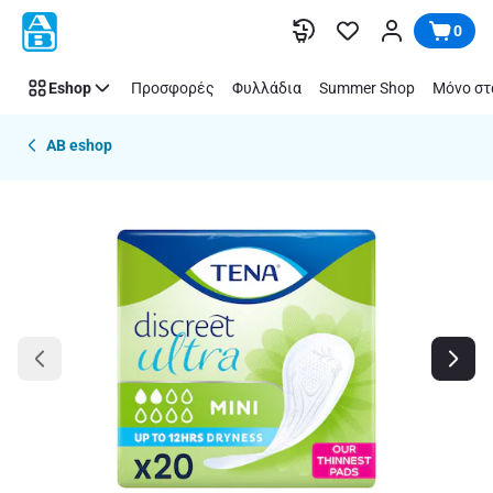
Παράλειψη
0
Eshop
Προσφορές
Φυλλάδια
Summer Shop
Μόνο στ
AB eshop