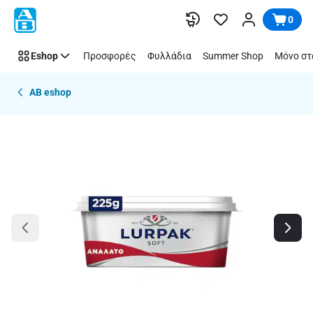
Παράλειψη
0
Eshop
Προσφορές
Φυλλάδια
Summer Shop
Μόνο στ
AB eshop