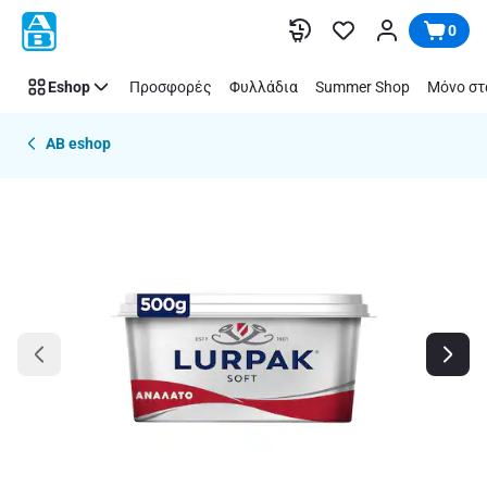
Παράλειψη
0
Eshop
Προσφορές
Φυλλάδια
Summer Shop
Μόνο στ
AB eshop