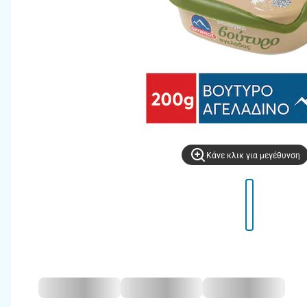
Kάνε κλικ για μεγέθυνση