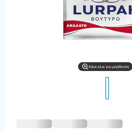
Kάνε κλικ για μεγέθυνση