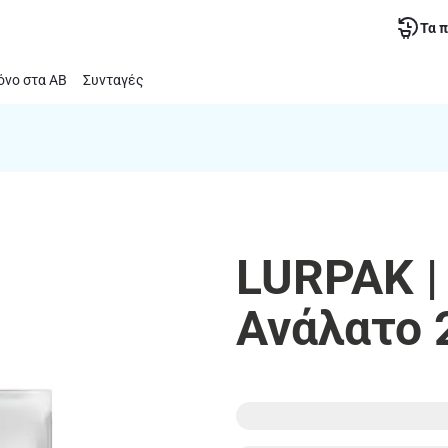
Τα 
νο στα ΑΒ
Συνταγές
LURPAK |
Ανάλατο 