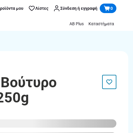
προϊόντα μου
Λίστες
Σύνδεση ή εγγραφή
0
AB Plus
Καταστήματα
 Βούτυρο
250g