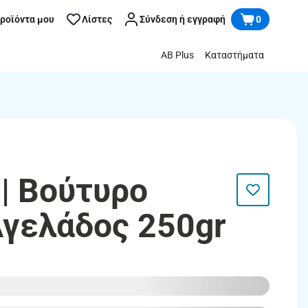
προϊόντα μου
Λίστες
Σύνδεση ή εγγραφή
0
AB Plus
Καταστήματα
| Βούτυρο
γελάδος 250gr