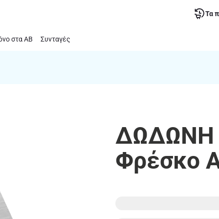
Τα 
νο στα ΑΒ
Συνταγές
ΔΩΔΩΝΗ 
Φρέσκο Α