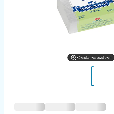
Kάνε κλικ για μεγέθυνση