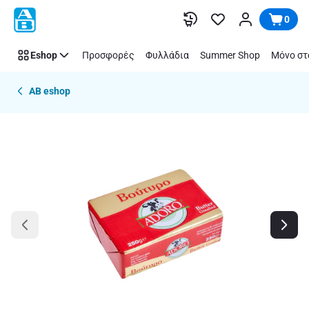
Παράλειψη
0
Eshop
Προσφορές
Φυλλάδια
Summer Shop
Μόνο στ
AB eshop