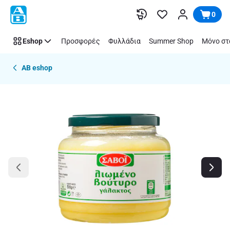
Παράλειψη
0
Eshop
Προσφορές
Φυλλάδια
Summer Shop
Μόνο στ
AB eshop